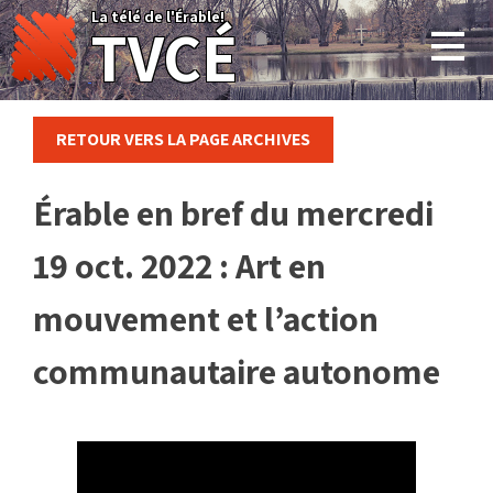
Skip
La télé de l'Érable!
TVCÉ
to
content
RETOUR VERS LA PAGE ARCHIVES
Érable en bref du mercredi
19 oct. 2022 : Art en
mouvement et l’action
communautaire autonome