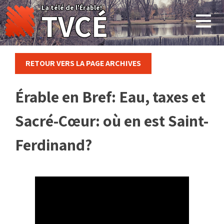
Skip
La télé de l'Érable!
TVCÉ
to
content
RETOUR VERS LA PAGE ARCHIVES
Érable en Bref: Eau, taxes et
Sacré-Cœur: où en est Saint-
Ferdinand?