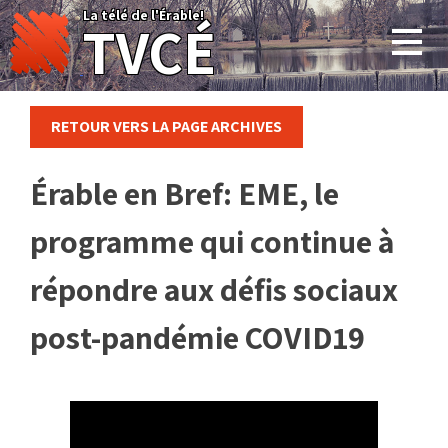
Skip
La télé de l'Érable!
TVCÉ
to
content
RETOUR VERS LA PAGE ARCHIVES
Érable en Bref: EME, le
programme qui continue à
répondre aux défis sociaux
post-pandémie COVID19