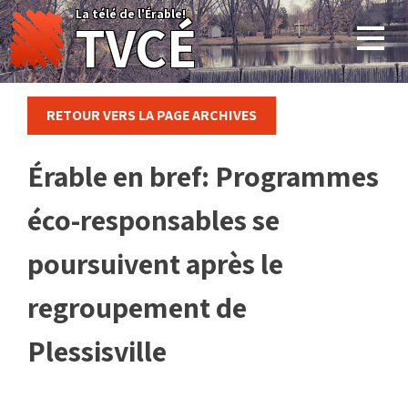
Skip
La télé de l'Érable!
TVCÉ
to
content
RETOUR VERS LA PAGE ARCHIVES
Érable en bref: Programmes
éco-responsables se
poursuivent après le
regroupement de
Plessisville