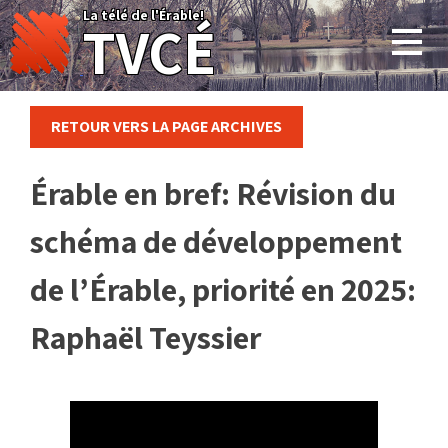
Skip
La télé de l'Érable!
TVCÉ
to
content
RETOUR VERS LA PAGE ARCHIVES
Érable en bref: Révision du
schéma de développement
de l’Érable, priorité en 2025:
Raphaël Teyssier