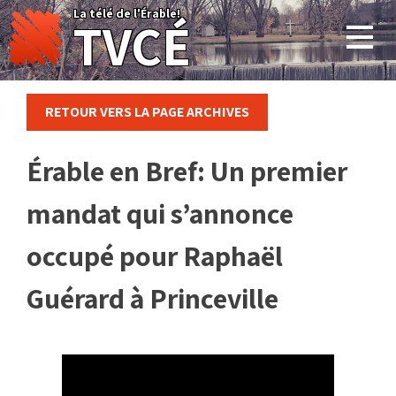
Skip
La télé de l'Érable!
TVCÉ
to
content
RETOUR VERS LA PAGE ARCHIVES
Érable en Bref: Un premier
mandat qui s’annonce
occupé pour Raphaël
Guérard à Princeville