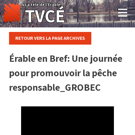
Skip
La télé de l'Érable!
TVCÉ
to
content
RETOUR VERS LA PAGE ARCHIVES
Érable en Bref: Une journée
pour promouvoir la pêche
responsable_GROBEC