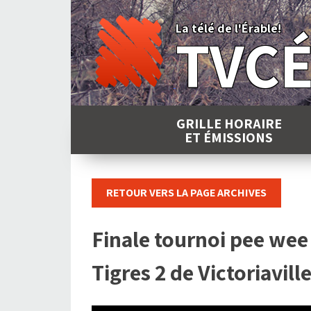
Skip
to
La télé de l'Érable!
TVC
content
GRILLE HORAIRE
ET ÉMISSIONS
RETOUR VERS LA PAGE ARCHIVES
Finale tournoi pee wee 
Tigres 2 de Victoriavill