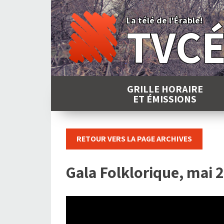
Skip
to
La télé de l'Érable!
TVC
content
GRILLE HORAIRE
ET ÉMISSIONS
RETOUR VERS LA PAGE ARCHIVES
Gala Folklorique, mai 