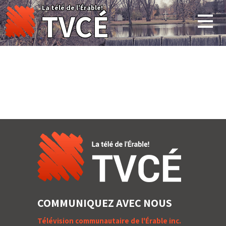
Skip
La télé de l'Érable!
TVCÉ
to
content
COMMUNIQUEZ AVEC NOUS
Télévision communautaire de l'Érable inc.