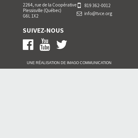
2264, rue de la Coopérative
819 362-0012
Plessisville (Québec)
info@tvce.org
G6L 1X2
SUIVEZ-NOUS
UNE RÉALISATION DE IMA
GO
COMMUNICATION