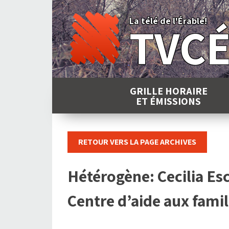
Skip
to
La télé de l'Érable!
TVC
content
GRILLE HORAIRE
ET ÉMISSIONS
RETOUR VERS LA PAGE ARCHIVES
Hétérogène: Cecilia Esc
Centre d’aide aux famil