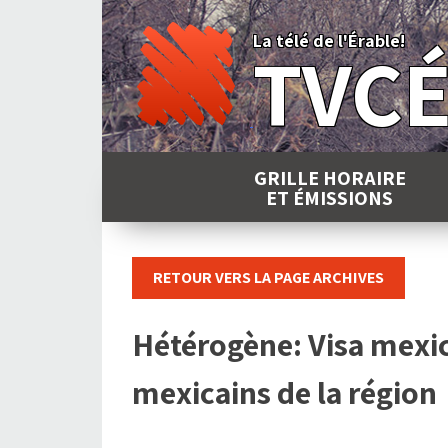
Skip
to
La télé de l'Érable!
TVC
content
GRILLE HORAIRE
ET ÉMISSIONS
RETOUR VERS LA PAGE ARCHIVES
Hétérogène: Visa mexic
mexicains de la région