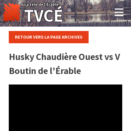
Skip
La télé de l'Érable!
TVCÉ
to
content
RETOUR VERS LA PAGE ARCHIVES
Husky Chaudière Ouest vs V
Boutin de l’Érable