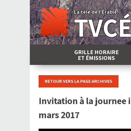
Skip
to
La télé de l'Érable!
TVC
content
GRILLE HORAIRE
ET ÉMISSIONS
RETOUR VERS LA PAGE ARCHIVES
Invitation à la journee
mars 2017