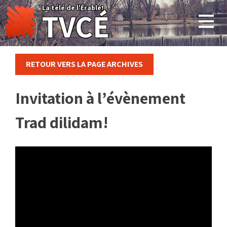
Skip
La télé de l'Érable!
TVCÉ
to
content
RETOUR VERS LA PAGE ARCHIVES
Invitation à l’évènement
Trad dilidam!