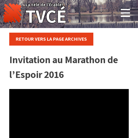
Skip
La télé de l'Érable!
TVCÉ
to
content
RETOUR VERS LA PAGE ARCHIVES
Invitation au Marathon de
l’Espoir 2016