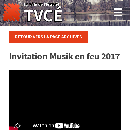
Skip
La télé de l'Érable!
TVCÉ
to
content
RETOUR VERS LA PAGE ARCHIVES
Invitation Musik en feu 2017