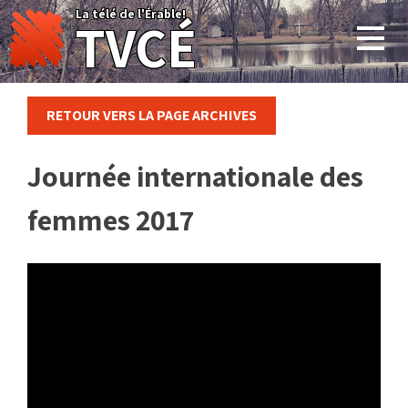
Skip
La télé de l'Érable!
TVCÉ
to
content
RETOUR VERS LA PAGE ARCHIVES
Journée internationale des
femmes 2017