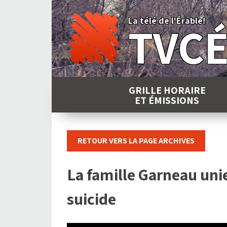
Skip
to
La télé de l'Érable!
TVC
content
GRILLE HORAIRE
ET ÉMISSIONS
RETOUR VERS LA PAGE ARCHIVES
La famille Garneau uni
suicide