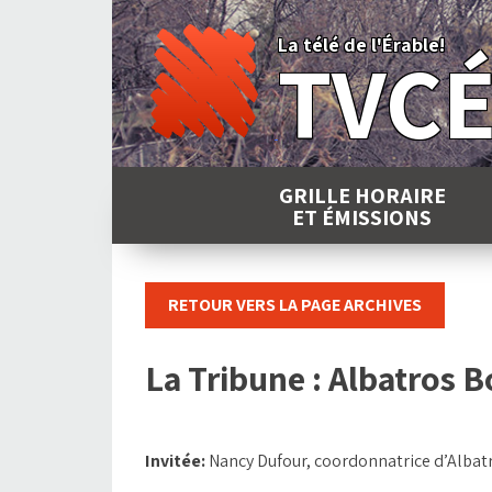
Skip
to
La télé de l'Érable!
TVC
content
GRILLE HORAIRE
ET ÉMISSIONS
RETOUR VERS LA PAGE ARCHIVES
La Tribune : Albatros B
Invitée:
Nancy Dufour, coordonnatrice d’Albat