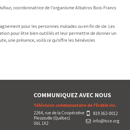
Dufour, coordonnatrice de l’organisme Albatros Bois-Francs
pagnement pour les personnes malades ou en fin de vie. Les
ion pour être bien outillés et leur permettre de donner un
te, une présence, voilà ce qu’offre les bénévoles
COMMUNIQUEZ AVEC NOUS
Télévision communautaire de l'Érable inc.
2264, rue de la Coopérative
819 362-0012
Plessisville (Québec)
info@tvce.org
G6L 1X2