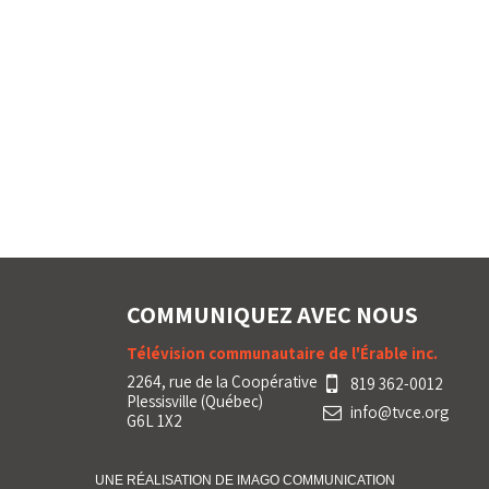
COMMUNIQUEZ AVEC NOUS
Télévision communautaire de l'Érable inc.
2264, rue de la Coopérative
819 362-0012
Plessisville (Québec)
info@tvce.org
G6L 1X2
UNE RÉALISATION DE IMA
GO
COMMUNICATION