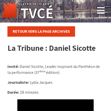
Skip
La télé de l'Érable!
TVCÉ
to
content
RETOUR VERS LA PAGE ARCHIVES
La Tribune : Daniel Sicotte
Invité:
Daniel Sicotte, Leader inspirant du Panthéon de
ème
la performance (37
édition)
Journaliste:
Lydia Jacques
Durée:
28 minutes