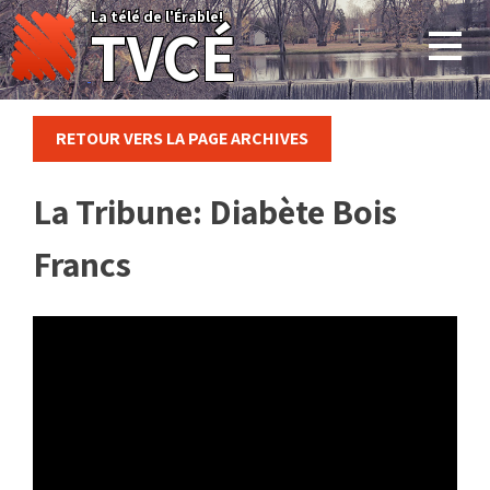
Skip
La télé de l'Érable!
TVCÉ
to
content
RETOUR VERS LA PAGE ARCHIVES
La Tribune: Diabète Bois
Francs