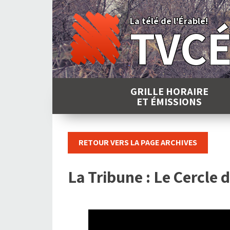
Skip
to
La télé de l'Érable!
TVC
content
GRILLE HORAIRE
ET ÉMISSIONS
RETOUR VERS LA PAGE ARCHIVES
La Tribune : Le Cercle d