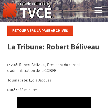
Skip
La télé de l'Érable!
TVCÉ
to
content
RETOUR VERS LA PAGE ARCHIVES
La Tribune: Robert Béliveau
Invité:
Robert Béliveau, Président du conseil
d’administration de la CCIBFE
Journaliste:
Lydia Jacques
Durée:
28 minutes