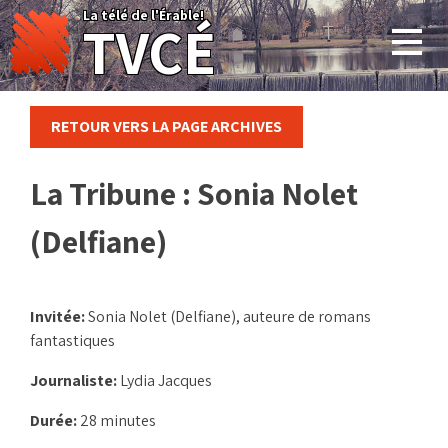
Skip
La télé de l'Érable!
TVCÉ
to
content
RETOUR VERS LA PAGE ARCHIVES
La Tribune : Sonia Nolet
(Delfiane)
Invitée:
Sonia Nolet (Delfiane), auteure de romans
fantastiques
Journaliste:
Lydia Jacques
Durée:
28 minutes