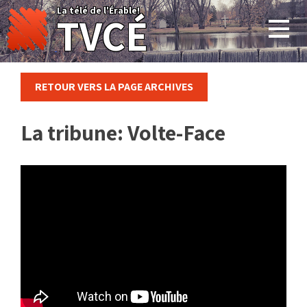
Skip
La télé de l'Érable!
TVCÉ
to
content
RETOUR VERS LA PAGE ARCHIVES
La tribune: Volte-Face