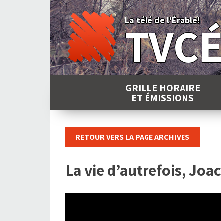
Skip
to
La télé de l'Érable!
TVC
content
GRILLE HORAIRE
ET ÉMISSIONS
RETOUR VERS LA PAGE ARCHIVES
La vie d’autrefois, Jo