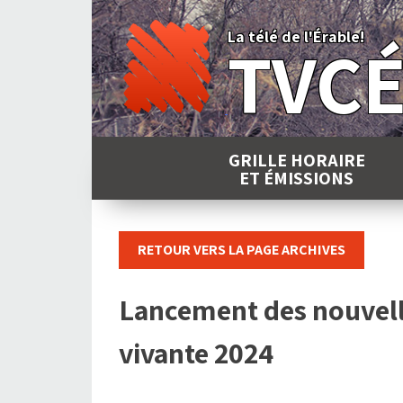
Skip
to
La télé de l'Érable!
TVC
content
GRILLE HORAIRE
ET ÉMISSIONS
RETOUR VERS LA PAGE ARCHIVES
Lancement des nouvel
vivante 2024