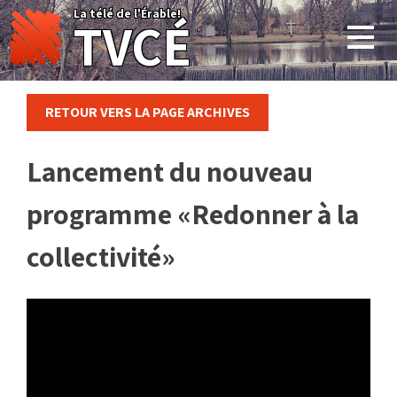
Skip
La télé de l'Érable!
TVCÉ
to
content
RETOUR VERS LA PAGE ARCHIVES
Lancement du nouveau
programme «Redonner à la
collectivité»