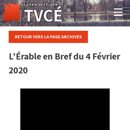
Skip
La télé de l'Érable!
TVCÉ
to
content
RETOUR VERS LA PAGE ARCHIVES
L’Érable en Bref du 4 Février
2020