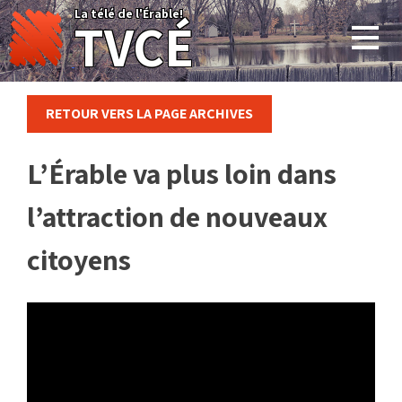
Skip
La télé de l'Érable!
TVCÉ
to
content
RETOUR VERS LA PAGE ARCHIVES
L’Érable va plus loin dans
l’attraction de nouveaux
citoyens