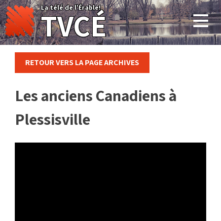
Skip
La télé de l'Érable!
TVCÉ
to
content
RETOUR VERS LA PAGE ARCHIVES
Les anciens Canadiens à
Plessisville