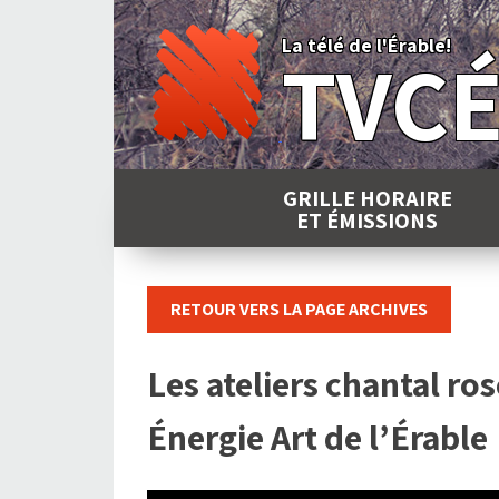
Skip
to
La télé de l'Érable!
TVC
content
GRILLE HORAIRE
ET ÉMISSIONS
RETOUR VERS LA PAGE ARCHIVES
Les ateliers chantal ro
Énergie Art de l’Érable