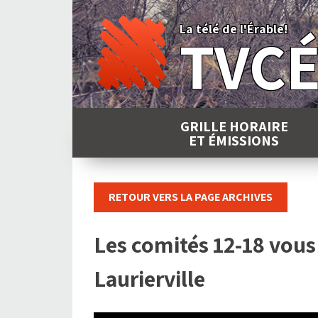
Skip
to
La télé de l'Érable!
TVC
content
GRILLE HORAIRE
ET ÉMISSIONS
RETOUR VERS LA PAGE ARCHIVES
Les comités 12-18 vous 
Laurierville