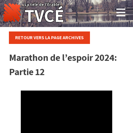
Skip
La télé de l'Érable!
TVCÉ
to
content
RETOUR VERS LA PAGE ARCHIVES
Marathon de l’espoir 2024:
Partie 12