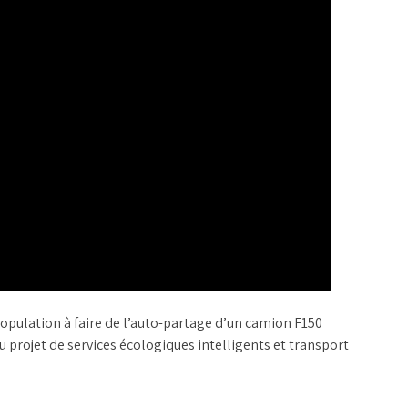
 population à faire de l’auto-partage d’un camion F150
u projet de services écologiques intelligents et transport