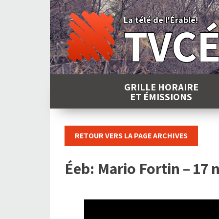
Skip
to
La télé de l'Érable!
TVC
content
GRILLE HORAIRE
ET ÉMISSIONS
RETOUR VERS LA PAGE ARCHIVES
Éeb: Mario Fortin – 17