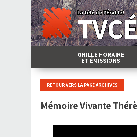
Skip
to
La télé de l'Érable!
TVC
content
GRILLE HORAIRE
ET ÉMISSIONS
RETOUR VERS LA PAGE ARCHIVES
Mémoire Vivante Thérè