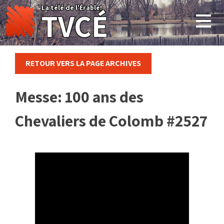
Skip
La télé de l'Érable!
TVCÉ
to
content
RETOUR VERS LA PAGE ARCHIVES
Messe: 100 ans des
Chevaliers de Colomb #2527