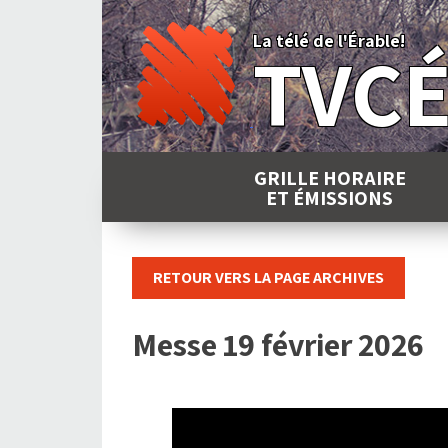
Skip
to
La télé de l'Érable!
TVC
content
GRILLE HORAIRE
ET ÉMISSIONS
RETOUR VERS LA PAGE ARCHIVES
Messe 19 février 2026