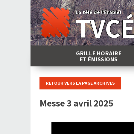
Skip
to
La télé de l'Érable!
TVC
content
GRILLE HORAIRE
ET ÉMISSIONS
RETOUR VERS LA PAGE ARCHIVES
Messe 3 avril 2025