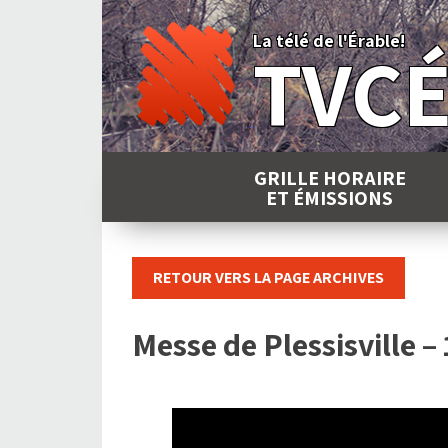
Skip
to
La télé de l'Érable!
TVC
content
GRILLE HORAIRE
ET ÉMISSIONS
RETOUR VERS LA PAGE ARCHIVES
Messe de Plessisville –