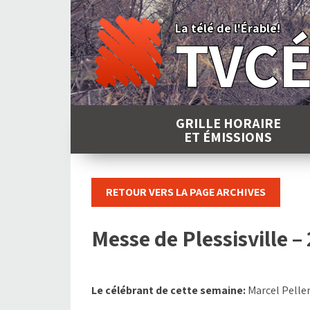
Skip
to
La télé de l'Érable!
TVC
content
GRILLE HORAIRE
ET ÉMISSIONS
RETOUR VERS LA PAGE ARCHIVES
Messe de Plessisville – 
Le célébrant de cette semaine:
Marcel Pelle