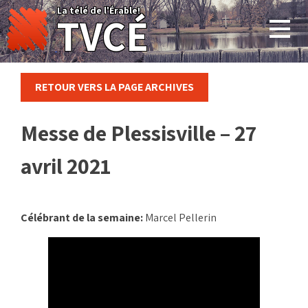
Skip
La télé de l'Érable!
TVCÉ
to
content
RETOUR VERS LA PAGE ARCHIVES
Messe de Plessisville – 27
avril 2021
Célébrant de la semaine:
Marcel Pellerin