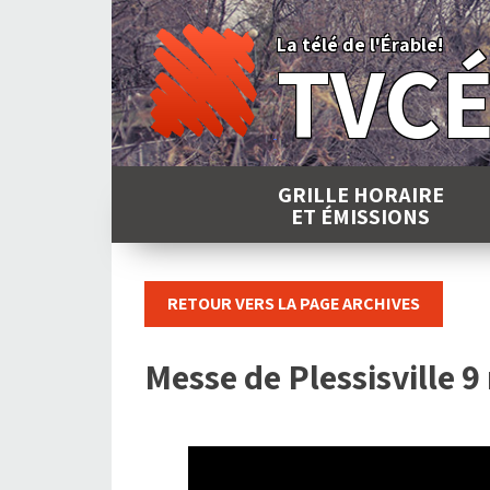
Skip
to
La télé de l'Érable!
TVC
content
GRILLE HORAIRE
ET ÉMISSIONS
RETOUR VERS LA PAGE ARCHIVES
Messe de Plessisville 