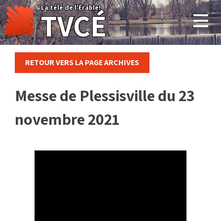
Skip
La télé de l'Érable!
TVCÉ
to
content
RETOUR VERS LA PAGE ARCHIVES
Messe de Plessisville du 23
novembre 2021