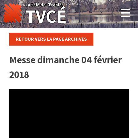
Skip
La télé de l'Érable!
TVCÉ
to
content
RETOUR VERS LA PAGE ARCHIVES
Messe dimanche 04 février
2018