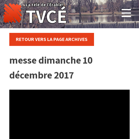
Skip
La télé de l'Érable!
TVCÉ
to
content
RETOUR VERS LA PAGE ARCHIVES
messe dimanche 10
décembre 2017