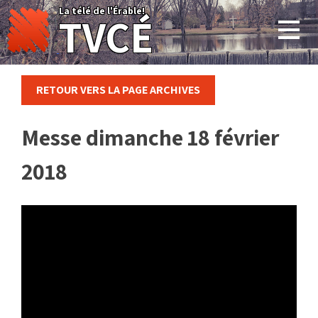
Skip
La télé de l'Érable!
TVCÉ
to
content
RETOUR VERS LA PAGE ARCHIVES
Messe dimanche 18 février
2018