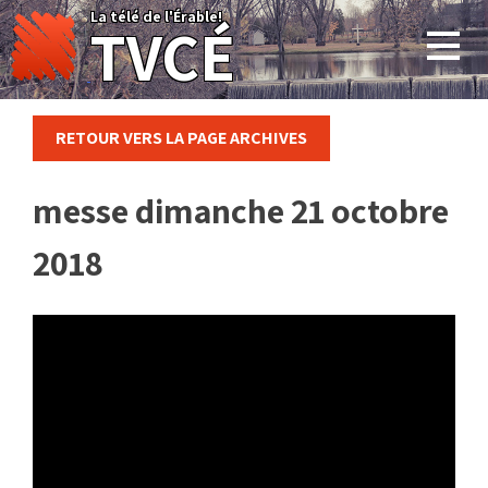
Skip
La télé de l'Érable!
TVCÉ
to
content
RETOUR VERS LA PAGE ARCHIVES
messe dimanche 21 octobre
2018